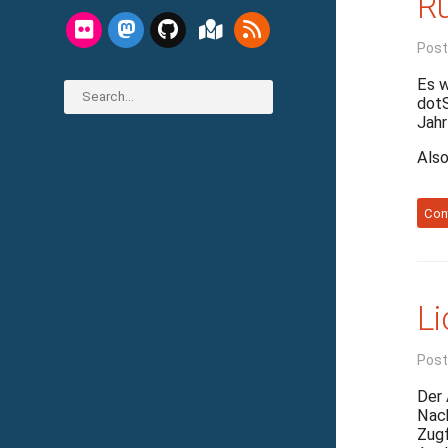
Rü
Post
Es w
dotS
Jahr
Also
Con
Li
Post
Der 
Nach
Zugf