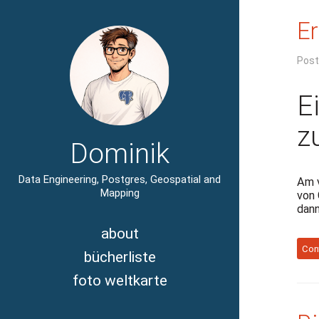
Er
Post
E
z
Dominik
Data Engineering, Postgres, Geospatial and
Am v
Mapping
von 
dann
about
Con
bücherliste
foto weltkarte