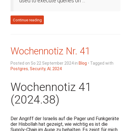
used to execute queries on …
Continue reading
Wochennotiz Nr. 41
Posted on So 22 September 2024 in
Blog
• Tagged with
Postgres
,
Security
,
AI
,
2024
Wochennotiz 41
(2024.38)
Der Angriff der Israelis auf die Pager und Funkgeräte
der Hisbollah hat gezeigt, wie wichtig es ist die
Supply-Chain im Auge zu behalten. Es zeigt für mich