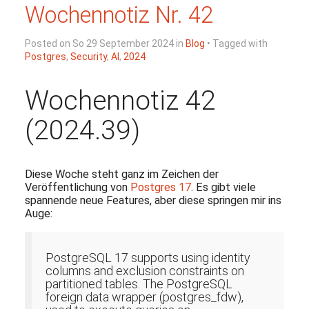
Wochennotiz Nr. 42
Posted on So 29 September 2024 in
Blog
• Tagged with
Postgres
,
Security
,
AI
,
2024
Wochennotiz 42
(2024.39)
Diese Woche steht ganz im Zeichen der
Veröffentlichung von
Postgres 17
. Es gibt viele
spannende neue Features, aber diese springen mir ins
Auge:
PostgreSQL 17 supports using identity
columns and exclusion constraints on
partitioned tables. The PostgreSQL
foreign data wrapper (postgres_fdw),