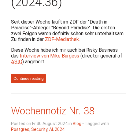
(2024.36)
Seit dieser Woche läuft im ZDF der "Death in
Paradise"-Ableger "Beyond Paradise". Die ersten
zwei Folgen waren definitiv schon sehr unterhaltsam.
Zu finden in der
ZDF-Mediathek
.
Diese Woche habe ich mir auch bei Risky Business
das
Interview von Mike Burgess
(director general of
ASIO
) angehört …
Continue reading
Wochennotiz Nr. 38
Posted on Fr 30 August 2024 in
Blog
• Tagged with
Postgres
,
Security
,
AI
,
2024