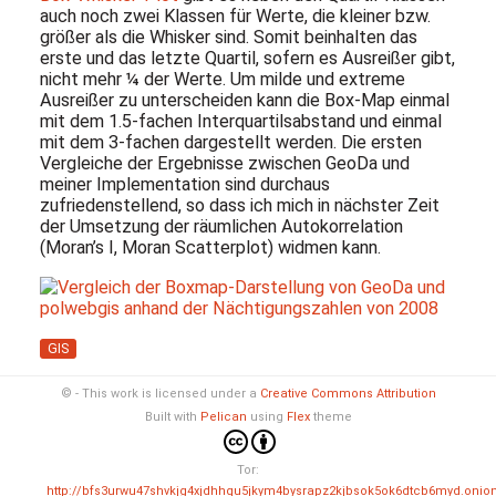
auch noch zwei Klassen für Werte, die kleiner bzw.
größer als die Whisker sind. Somit beinhalten das
erste und das letzte Quartil, sofern es Ausreißer gibt,
nicht mehr ¼ der Werte. Um milde und extreme
Ausreißer zu unterscheiden kann die Box-Map einmal
mit dem 1.5-fachen Interquartilsabstand und einmal
mit dem 3-fachen dargestellt werden. Die ersten
Vergleiche der Ergebnisse zwischen GeoDa und
meiner Implementation sind durchaus
zufriedenstellend, so dass ich mich in nächster Zeit
der Umsetzung der räumlichen Autokorrelation
(Moran’s I, Moran Scatterplot) widmen kann.
GIS
© - This work is licensed under a
Creative Commons Attribution
Built with
Pelican
using
Flex
theme
Tor:
http://bfs3urwu47shvkjg4xjdhhqu5jkym4bysrapz2kjbsok5ok6dtcb6myd.onio