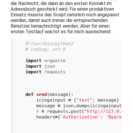
die Nachricht, die dann an den ersten Kontakt im
Adressbuch geschickt wird. Für einen produktiven
Einsatz müsste das Script natürlich noch angepasst
werden, damit auch immer die entsprechenden
Benutzer benachrichtigt werden. Aber für einen
ersten Testlauf war/ist es für mich ausreichend:
#!/usr/bin/python3
# coding: utf-8
import
argparse
import
json
import
requests
def
send
(
message
):
icingainput
=
{
"text"
:
message
}
message
=
json
.
dumps
(
icingainput
)
r
=
requests
.
post
(
"http://127.0.0.1:
headers
=
{
'Authorization'
:
'Bearer to