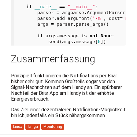
if
__name__
==
"__main__"
:
parser
=
argparse
.
ArgumentParser
(
des
parser
.
add_argument
(
'-m'
,
dest
=
'mess
args
=
parser
.
parse_args
()
if
args
.
message
is
not
None
:
send
(
args
.
message
[
0
])
Zusammenfassung
Prinzipiell funktionieren die Notifications per Briar
bisher sehr gut. Kommen Großteils sogar vor den
Signal-Nachrichten auf dem Handy an. Ein spürbarer
Nachteil der Briar App am Handy ist der erhöhte
Energieverbrauch.
Das Ziel einer dezentraleren Notification-Möglichkeit
bin ich jedenfalls ein Stück nähergekommen.
Linux
Icinga
Monitoring