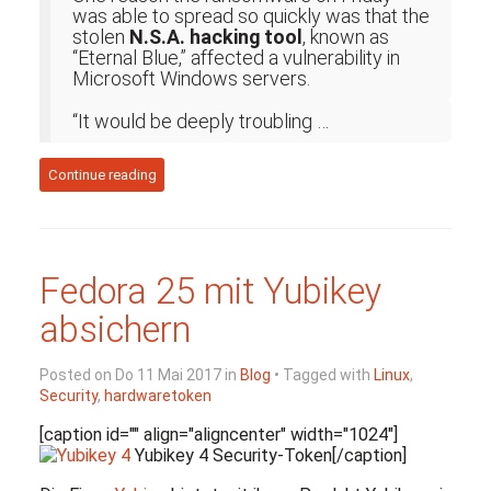
was able to spread so quickly was that the
stolen
N.S.A. hacking tool
, known as
“Eternal Blue,” affected a vulnerability in
Microsoft Windows servers.
“It would be deeply troubling …
Continue reading
Fedora 25 mit Yubikey
absichern
Posted on Do 11 Mai 2017 in
Blog
• Tagged with
Linux
,
Security
,
hardwaretoken
[caption id="" align="aligncenter" width="1024"]
Yubikey 4 Security-Token[/caption]