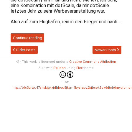
eine Kombination mit dotScale, da mir dotScale
letztes Jahr zu sehr Werbeveranstaltung war.
Also auf zum Flughafen, rein in den Flieger und nach …
Continue reading
Older Posts
Newer Posts
© - This work is licensed under a
Creative Commons Attribution
Built with
Pelican
using
Flex
theme
Tor:
http://bfs3urwu47shvkjg4xjdhhqu5jkym4bysrapz2kjbsok5ok6dtcb6myd.onio