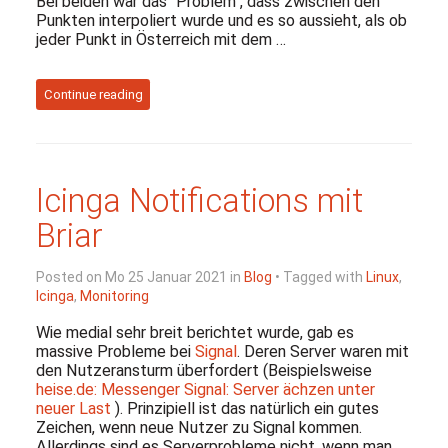
Bei beiden war das "Problem", dass zwischen den
Punkten interpoliert wurde und es so aussieht, als ob
jeder Punkt in Österreich mit dem …
Continue reading
Icinga Notifications mit
Briar
Posted on Mo 25 Januar 2021 in
Blog
• Tagged with
Linux
,
Icinga
,
Monitoring
Wie medial sehr breit berichtet wurde, gab es
massive Probleme bei
Signal
. Deren Server waren mit
den Nutzeransturm überfordert (Beispielsweise
heise.de: Messenger Signal: Server ächzen unter
neuer Last
). Prinzipiell ist das natürlich ein gutes
Zeichen, wenn neue Nutzer zu Signal kommen.
Allerdings sind es Serverprobleme nicht, wenn man