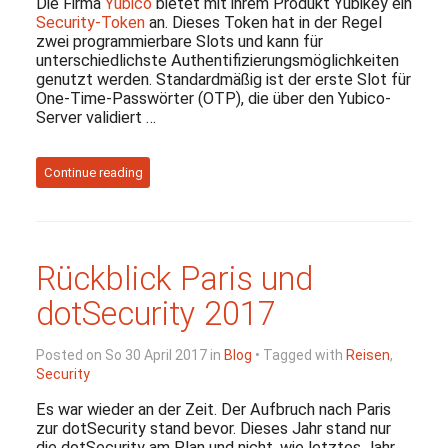
Die Firma
Yubico
bietet mit ihrem Produkt Yubikey ein
Security-Token
an. Dieses Token hat in der Regel
zwei programmierbare Slots und kann für
unterschiedlichste Authentifizierungsmöglichkeiten
genutzt werden. Standardmäßig ist der erste Slot für
One-Time-Passwörter (OTP), die über den Yubico-
Server validiert …
Continue reading
Rückblick Paris und
dotSecurity 2017
Posted on So 30 April 2017 in
Blog
• Tagged with
Reisen
,
Security
Es war wieder an der Zeit. Der Aufbruch nach Paris
zur dotSecurity stand bevor. Dieses Jahr stand nur
die dotSecurity am Plan und nicht, wie letztes Jahr,