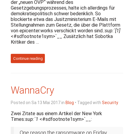
der „neuen ÖVP“ während des
Gesetzgebungsprozesses, halte ich allerdings für
demokratiepolitisch schwer bedenklich. So
blockierte etwa das Jusitzministerium E-Mails mit
Stellungnahmen zum Gesetz, die über die Plattform
von epicenter.works verschickt worden sind.
:sup:`[1]
<#sdfootnote1sym>`__ Zusätzlich hat Sobotka
Kritiker des …
Continue reading
WannaCry
Posted on Sa 13 Mai 2017 in
Blog
• Tagged with
Security
Zwei Zitate aus einem Artikel der New York
Times
:sup:`1
<#sdfootnote1sym>`__:
One reason the ransomware on Friday